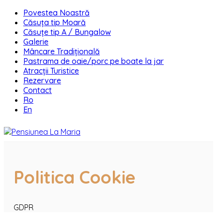
Povestea Noastră
Căsuța tip Moară
Căsuțe tip A / Bungalow
Galerie
Mâncare Tradițională
Pastrama de oaie/porc pe boate la jar
Atracții Turistice
Rezervare
Contact
Ro
En
Politica Cookie
GDPR