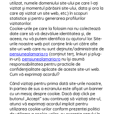
utilizat, numele domeniului site-ului pe care l-ați
vizitat și momentul părăsirii site-ului, data și ora la
care ați vizitat un site web, etc.) în scopuri
statistice și pentru generarea profilurilor
vizitatorilor.
Cookie-urile pe care la folosim noi nu colectează
date care să vă dezvăluie identitatea și, de
aceea, nu vă putem identifica cu ajutorul lor. Site-
urile noastre web pot conține link-uri către alte
site-uri web care nu sunt deținute/administrate de
pensiunealamaria.ro
(conținut terț, linkuri și plug-
in-uri).
pensiunealamaria.ro
nu își asumă
responsabilitatea pentru practicile de
confidențialitate aplicate de aceste site-uri web.
Cum vă exprimați acordul?
Când vizitați pentru prima dată site-urile noastre,
în partea de sus a ecranului este afișat un banner
cu un mesaj despre cookie. Dacă dați click pe
butonul „Accept” sau continuați să vizitați site-ul,
atunci vă exprimați acordul implicit pentru
utilizarea cookie-urilor conform prezentei politici
de utilizare a cookie-urilor, cu excepția cazului în