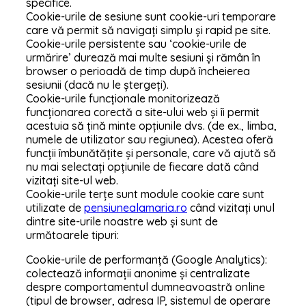
specifice.
Cookie-urile de sesiune sunt cookie-uri temporare
care vă permit să navigați simplu și rapid pe site.
Cookie-urile persistente sau ‘cookie-urile de
urmărire’ durează mai multe sesiuni și rămân în
browser o perioadă de timp după încheierea
sesiunii (dacă nu le ștergeți).
Cookie-urile funcționale monitorizează
funcționarea corectă a site-ului web și îi permit
acestuia să țină minte opțiunile dvs. (de ex., limba,
numele de utilizator sau regiunea). Acestea oferă
funcții îmbunătățite și personale, care vă ajută să
nu mai selectați opțiunile de fiecare dată când
vizitați site-ul web.
Cookie-urile terțe sunt module cookie care sunt
utilizate de
pensiunealamaria.ro
când vizitați unul
dintre site-urile noastre web și sunt de
următoarele tipuri:
Cookie-urile de performanță (Google Analytics):
colectează informații anonime și centralizate
despre comportamentul dumneavoastră online
(tipul de browser, adresa IP, sistemul de operare