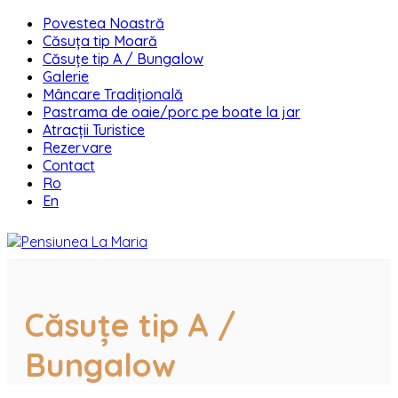
Povestea Noastră
Căsuța tip Moară
Căsuțe tip A / Bungalow
Galerie
Mâncare Tradițională
Pastrama de oaie/porc pe boate la jar
Atracții Turistice
Rezervare
Contact
Ro
En
Căsuțe tip A /
Bungalow