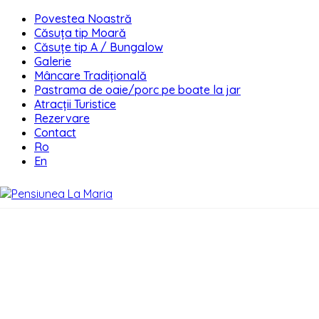
Povestea Noastră
Căsuța tip Moară
Căsuțe tip A / Bungalow
Galerie
Mâncare Tradițională
Pastrama de oaie/porc pe boate la jar
Atracții Turistice
Rezervare
Contact
Ro
En