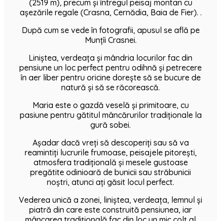
(2519 m), precum și întregul peisaj montan cu
așezările regale (Crasna, Cernădia, Baia de Fier). .
După cum se vede în fotografii, apusul se află pe
Munțîi Crasnei.
Liniștea, verdeața și mândria locurilor fac din
pensiune un loc perfect pentru odihnă și petrecere
în aer liber pentru oricine dorește să se bucure de
natură și să se răcorească.
Maria este o gazdă veselă și primitoare, cu
pasiune pentru gătitul mâncărurilor tradiționale la
gură sobei.
Așadar dacă vreți să descoperiți sau să va
reamintiți lucrurile frumoase, peisajele pitorești,
atmosfera tradițională și mesele gustoase
pregătite odinioară de bunicii sau străbunicii
noștri, atunci ați găsit locul perfect.
Vederea unică a zonei, liniștea, verdeața, lemnul și
piatră din care este construită pensiunea, iar
mâncarea tradițională fac din loc un mic colț al