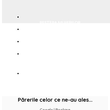
PEȘTERA MUIERILOR
TRANSALPINA - DRUMUL REGELUI
MĂNĂSTIREA POLOVRAGI
STAȚIUNEA BALNEO CLIMATERICĂ
SĂCELU
ALTE ATRACȚII TURISTICE
Părerile celor ce ne-au ales...